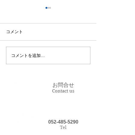
12月5日6日はお休みしま
9/28～10/2お
す
9月28日(日)～10
12月5日6日はお休みします
でお休みします 10
コメント
は通常営業します
時間はブログをご
気軽にご予約くださ
コメントを追加…
日の空き状況はブ
下さい
https://ameblo.jp
iplus/
お問合せ
Contact us
052-485-5290
Tel