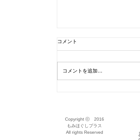
5月の営業時間、休みのお知
コメント
らせ
【5月の休み・営業時間のお知ら
せ】 今の所、まる一日休みの日
コメントを追加…
はありません 営業時間変更の日
は以下になります ①4日(月)は、
夜19時から営業します ②5日(火)
は、11時～20時の営業です ③15
日(金)は、14時頃から営業します
④17日(日)は、夜19時から営業し
ます ⑤23日(土)は、14時頃から
Copyright ⓒ 2016
もみほぐしプラス
営業します 今の所の予定です、
All rights Reserved
変更の可能あります ゴールデン