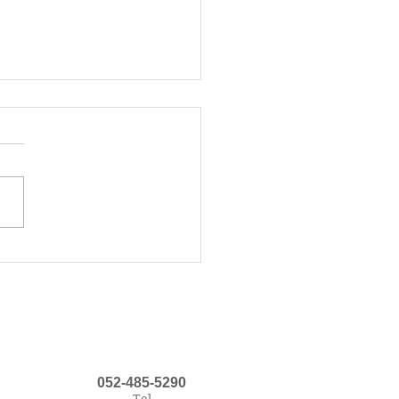
8～10/2お休みします
8日(日)～10月2日(木)までお
ます 10月3日(金)は通常営
ます 当日の空き時間はブロ
ご覧下さい お気軽にご予約
さい😆 当日の空き状況はブ
を御覧下さい
://ameblo.jp/momihogushiplu
052-485-5290