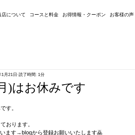
当店について
コースと料金
お得情報・クーポン
お客様の声
年1月21日
読了時間: 1分
(月)はお休みです
みです。
業しております。
ています→blogから登録お願いいたします🙇