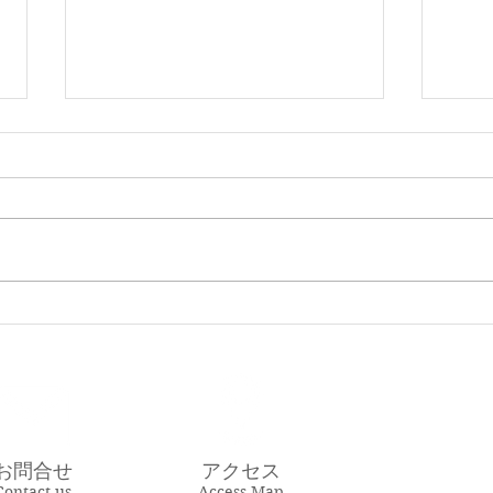
12月5日6日はお休みします
9/2
12月5日6日はお休みします
9月2
休みし
業し
グを
くだ
ログ
https
s/
お問合せ
アクセス
Contact us
Access Map