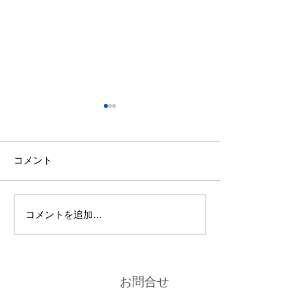
12月5日6日はお休みしま
9/28～10/2お
す
9月28日(日)～10
12月5日6日はお休みします
でお休みします 10
コメント
は通常営業します
時間はブログをご
気軽にご予約くださ
コメントを追加…
日の空き状況はブ
下さい
https://ameblo.jp
iplus/
お問合せ
Contact us